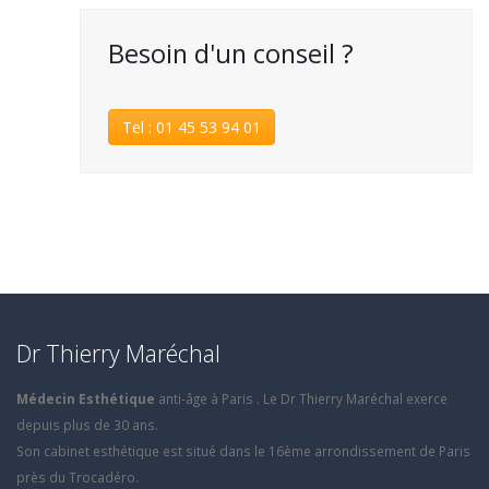
Besoin d'un conseil ?
Tel : 01 45 53 94 01
Dr Thierry Maréchal
Médecin Esthétique
anti-âge à Paris . Le Dr Thierry Maréchal exerce
depuis plus de 30 ans.
Son cabinet esthétique est situé dans le 16ème arrondissement de Paris
près du Trocadéro.