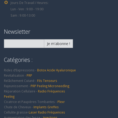
Jours De Travail / Heures:
Lun - Ven : 9:00 - 19:00
Sam : 9:00-13:00
Newsletter
Catégories :
Rides d’Expressions -
Botox
Acide Hyaluronique
Revitalisation -
PRP
Relâchement Cutané -
Fils Tenseurs
Rajeunissement -
PRP
Peeling
Microneedling
Réparation Cellulaire -
Radio Fréquences
Peeling
Cicatrice et Paupières Tombantes -
Plexr
Chute de Cheveux -
Implants
Greffes
Cellulite graisse-
Laser
Radio Fréquences
Augmentation des fesse -
Injections