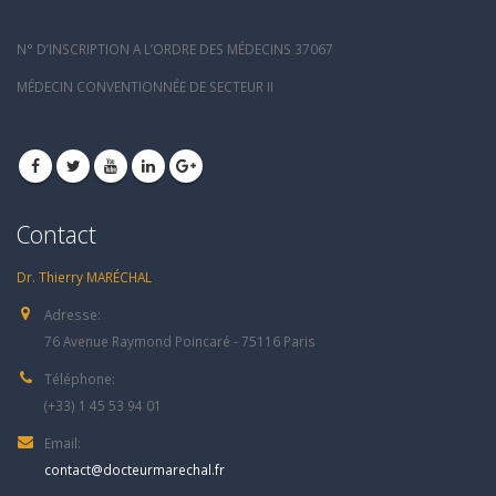
N° D’INSCRIPTION A L’ORDRE DES MÉDECINS 37067
MÉDECIN CONVENTIONNÉE DE SECTEUR II
Contact
Dr. Thierry MARÉCHAL
Adresse:
76 Avenue Raymond Poincaré - 75116 Paris
Téléphone:
(+33) 1 45 53 94 01
Email:
contact@docteurmarechal.fr