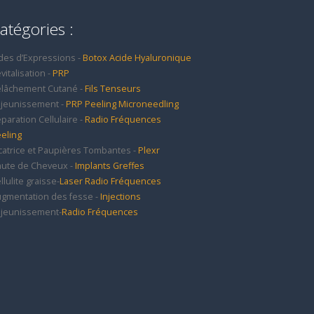
atégories :
des d’Expressions -
Botox
Acide Hyaluronique
vitalisation -
PRP
lâchement Cutané -
Fils Tenseurs
jeunissement -
PRP
Peeling
Microneedling
paration Cellulaire -
Radio Fréquences
eling
catrice et Paupières Tombantes -
Plexr
ute de Cheveux -
Implants
Greffes
llulite graisse-
Laser
Radio Fréquences
gmentation des fesse -
Injections
jeunissement-
Radio Fréquences