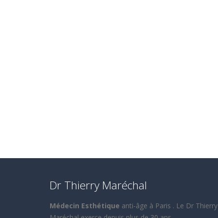
Dr Thierry Maréchal
Médecin Esthétique
anti-âge à Paris . Le Dr Thierry
Maréchal exerce depuis plus de 30 ans.