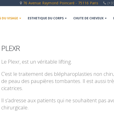
76 Avenue Raymond Poincaré - 75116 Paris
(+33
S DU VISAGE
ESTHETIQUE DU CORPS
CHUTE DE CHEVEUX
PLEXR
Le Plexr, est un véritable lifting.
C’est le traitement des blépharoplasties non chirurg
de peau des paupières tombantes. Il est aussi trè
cicatrices.
Il s’adresse aux patients qui ne souhaitent pas av
chirurgicale.