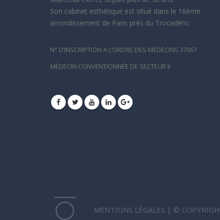
Son cabinet esthétique est situé dans le 16ème
arrondissement de Paris près du Trocadéro.
N° D’INSCRIPTION A L’ORDRE DES MÉDECINS 37067
MÉDECIN CONVENTIONNÉE DE SECTEUR II
MENTIONS LÉGALES
| © COPYRIGH